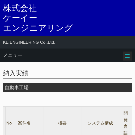
株式会社
ケーイー
エンジニアリング
KE ENGINEERING Co.,Ltd.
メニュー
納入実績
自動車工場
開
発
No
案件名
概要
システム構成
言
語