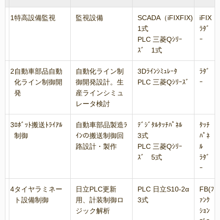
1
特高設備監視
監視設備
SCADA（iFIXFIX)
iFIX
1式
ﾗﾀﾞ
PLC 三菱Qｼﾘｰ
ｰ
ｽﾞ 1式
2
自動車部品自動
自動化ライン制
3Dﾗｲﾝｼﾐｭﾚｰﾀ
ﾗﾀﾞ
化ライン制御開
御開発設計。生
PLC 三菱Qｼﾘｰｽﾞ
ｰ
発
産ラインシミュ
レータ検討
3
ﾛﾎﾞｯﾄ搬送ﾄﾗｲｱﾙ
自動車部品製造ﾗ
ﾃﾞｼﾞﾀﾙﾀｯﾁﾊﾟﾈﾙ
ﾀｯﾁ
制御
ｲﾝの搬送制御回
3式
ﾊﾟﾈ
路設計・製作
PLC 三菱Qｼﾘｰ
ﾙ
ｽﾞ 5式
ﾗﾀﾞ
ｰ
4
タイヤラミネー
日立PLC更新
PLC 日立S10-2α
FB(ﾌ
ト設備制御
用、計装制御ロ
3式
ｧﾝｸ
ジック解析
ｼｮﾝ